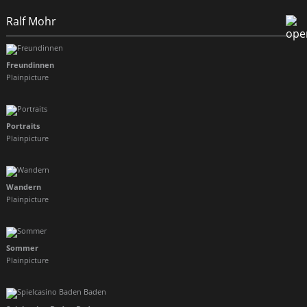
Ralf Mohr
Freundinnen
Plainpicture
Portraits
Plainpicture
Wandern
Plainpicture
Sommer
Plainpicture